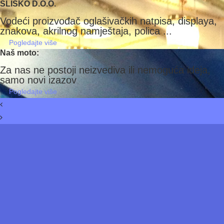
SLIŠKO D.O.O.
Vodeći proizvođač oglašivačkih natpisa, displaya,
znakova, akrilnog namještaja, polica ...
Pogledajte više
Naš moto:
Za nas ne postoji neizvediva ili nemoguća ideja,
samo novi izazov
Pogledajte više